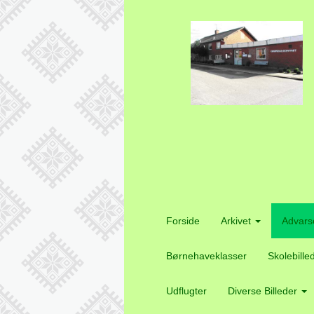
Forside
Arkivet
Advars
Børnehaveklasser
Skolebille
Udflugter
Diverse Billeder