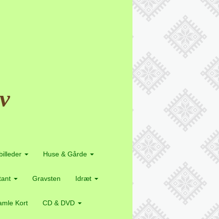
v
billeder
Huse & Gårde
etant
Gravsten
Idræt
mle Kort
CD & DVD