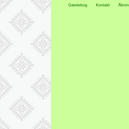
Gæstebog
Kontakt
Åbnin