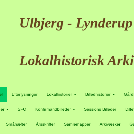
Ulbjerg - Lynderup
Lokalhistorisk Arki
el
Efterlysninger
Lokalhistorier
Billedhistorier
Gård
der
SFO
Konfirmandbilleder
Sessions Billeder
Dill
Småhæfter
Årsskrifter
Samlemapper
Arkivæsker
Ga