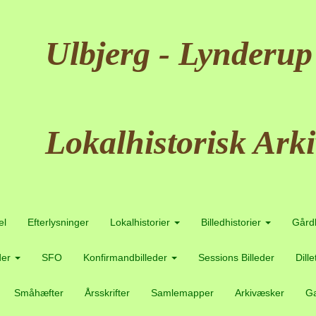
Ulbjerg - Lynderup
Lokalhistorisk Arki
el
Efterlysninger
Lokalhistorier
Billedhistorier
Gård
der
SFO
Konfirmandbilleder
Sessions Billeder
Dill
Småhæfter
Årsskrifter
Samlemapper
Arkivæsker
Ga