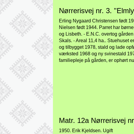
Nørrerisvej nr. 3. "Elmly
Erling Nygaard Christensen født 193
Nielsen født 1944. Parret har bør
og Lisbeth. - E.N.C. overtog gårde
Skals. - Areal 11,4 ha.. Stuehuset e
og tilbygget 1978, stald og lade opf
værksted 1968 og ny svinestald 197
familiepleje på gården, er ophørt nu
Matr. 12a Nørrerisvej nr
1950. Erik Kjeldsen. Ugift