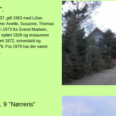
".
7, gift 1963 med Lilian
nene: Anette, Susanne, Thomas
n i 1973 fra Svend Madsen,
r opført 1928 og restaureret
ørt 1872, svinestald og
6. Fra 1979 har der været
.
. 9 "Nørreris"