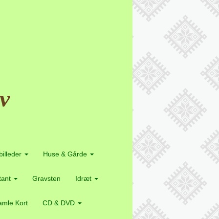
v
billeder
Huse & Gårde
etant
Gravsten
Idræt
mle Kort
CD & DVD