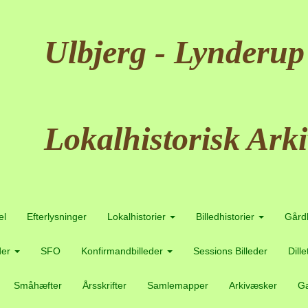
Ulbjerg - Lynderup
Lokalhistorisk Arki
el
Efterlysninger
Lokalhistorier
Billedhistorier
Gård
der
SFO
Konfirmandbilleder
Sessions Billeder
Dill
Småhæfter
Årsskrifter
Samlemapper
Arkivæsker
Ga