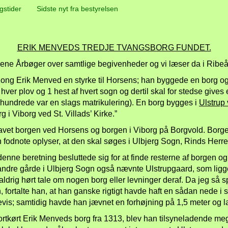
gstider
Sidste nyt fra bestyrelsen
ERIK MENVEDS TREDJE TVANGSBORG FUNDET.
kene Årbøger over samtlige begivenheder og vi læser da i Ribe
Kong Erik Menved en styrke til Horsens; han byggede en borg o
hver plov og 1 hest af hvert sogn og dertil skal for stedse give
århundrede var en slags matrikulering). En borg bygges i
Ulstrup
i Viborg ved St. Villads’ Kirke.”
avet borgen ved Horsens og borgen i Viborg på Borgvold. Borge
en fodnote oplyser, at den skal søges i Ulbjerg Sogn, Rinds Herr
ne beretning besluttede sig for at finde resterne af borgen og 
 andre gårde i Ulbjerg Sogn også nævnte Ulstrupgaard, som ligg
drig hørt tale om nogen borg eller levninger deraf. Da jeg så 
 fortalte han, at han ganske rigtigt havde haft en sådan nede i si
vis; samtidig havde han jævnet en forhøjning på 1,5 meter og l
ortkørt Erik Menveds borg fra 1313, blev han tilsyneladende mege