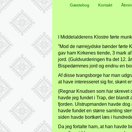
Gæstebog
Kontakt
Åbnin
I Middelalderens Klostre førte mun
”Mod de nørrejydske bønder førte 
gav ham Kirkenes tiende, 3 mark af 
jord. (Guldvurderingen fra det 12. 
Bispedømmes jord og endnu en borg 
Af disse tvangsborge har man udgr
at have interesseret sig for, skønt 
(Regnar Knudsen som har skrevet den
havde jeg fundet i Trap, der blandt
fjorden. Ulstrupmanden havde dog al
havde fundet en større samling sten,
siden havde bortkørt læs i hundrede
Da jeg fortalte ham, at han havde b