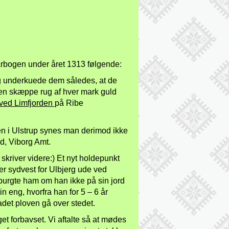
årbogen under året 1313 følgende:
g underkuede dem således, at de
s en skæppe rug af hver mark guld
 ved Limfjorden
på Ribe
n i Ulstrup synes man derimod ikke
ed, Viborg Amt.
skriver videre:) Et nyt holdepunkt
er sydvest for Ulbjerg ude ved
spurgte ham om han ikke på sin jord
n eng, hvorfra han for 5 – 6 år
adet ploven gå over stedet.
t forbavset. Vi aftalte så at mødes