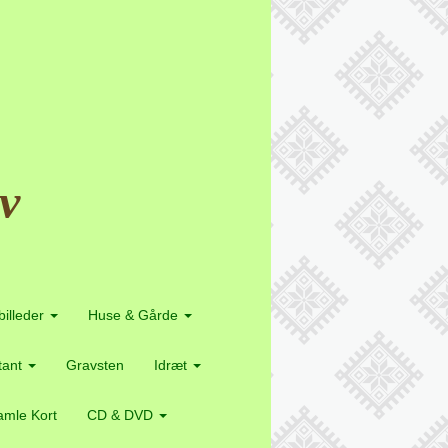
v
billeder
Huse & Gårde
etant
Gravsten
Idræt
mle Kort
CD & DVD