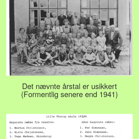
Det nævnte årstal er usikkert
(Formentlig senere end 1941)