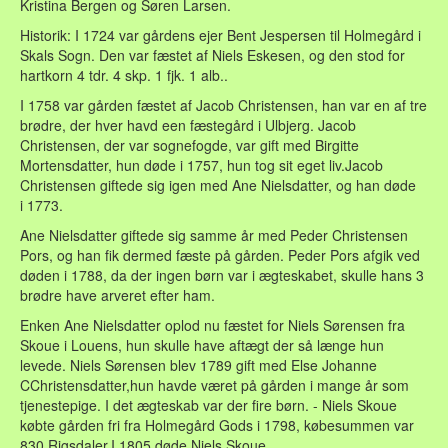
Kristina Bergen og Søren Larsen.
Historik: I 1724 var gårdens ejer Bent Jespersen til Holmegård i
Skals Sogn. Den var fæstet af Niels Eskesen, og den stod for
hartkorn 4 tdr. 4 skp. 1 fjk. 1 alb..
I 1758 var gården fæstet af Jacob Christensen, han var en af tre
brødre, der hver havd een fæstegård i Ulbjerg. Jacob
Christensen, der var sognefogde, var gift med Birgitte
Mortensdatter, hun døde i 1757, hun tog sit eget liv.Jacob
Christensen giftede sig igen med Ane Nielsdatter, og han døde
i 1773.
Ane Nielsdatter giftede sig samme år med Peder Christensen
Pors, og han fik dermed fæste på gården. Peder Pors afgik ved
døden i 1788, da der ingen børn var i ægteskabet, skulle hans 3
brødre have arveret efter ham.
Enken Ane Nielsdatter oplod nu fæstet for Niels Sørensen fra
Skoue i Louens, hun skulle have aftægt der så længe hun
levede. Niels Sørensen blev 1789 gift med Else Johanne
CChristensdatter,hun havde været på gården i mange år som
tjenestepige. I det ægteskab var der fire børn. - Niels Skoue
købte gården fri fra Holmegård Gods i 1798, købesummen var
830 Rigsdaler.I 1805 døde Niels Skoue.