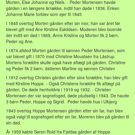
Morten, Else Johanne og Niels. - Peder Mortensen havde
gården i en længere årrække, indtil han døde i 1836. Enken
Johanne Marie forblev som ejer til 1845
I 1845 overtog Morten gården efter sin mor, han var året før
blevet gift med Ane Kirstine Eskildsen. Moderen blev boende
der indtil sin død i 1869, Anne Kristine og Morten fik 2 børn,
Peder og Ane.
I 1874 afstod Morten gården til sønnen Peder Mortensen, som
var blevet gift i 1870 med Christine Moustsen fra Låstrup.
Mortens forældre skulle også have aftægt på gården. Christine
og Peder fik 2 børn, datteren Martine og sønnen Christen
I 1912 overtog Christen gården efter sine forældre, han blev gift
med Kirstine Hoppe. - Også Christens forældre fik aftægt på
gården. De døde henholdvis i 1919 og 1932. - Christen
Mortensen der var sognefoged, døde pludselig i 1943. De havde
3 børn Peder, Hoppe og Sigrid. Peder havde hus i Ulbjerg
1943 overtog Hoppe Mortensen gården efter sin far, han blev
også valgt til sognefoged efter sin far. Moreren blev på gården til
sin død.
År 1959 købte Søren Rold fra Fjeldsø gården af Hoppe