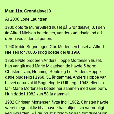
Matr. 11ø. Grøndalsvej 3
År 2000 Lone Lauritsen
1930 opførte Murer Alfred huset på Grøndalsvej 3. I den
tid Alfred Nielsen boede her, var der kødudsalg ind ad
døren ved siden af porten.
1940 købte Sognefoged Chr. Mortensen huset af Alfred
Nielsen for 7000,- kr.og boede der til 1960.
1960 købte broderen Anders Hoppe Mortensen huset,
han var gift med Marie Micaelsen de havde 5 børn:
Christen, Ivan, Henning, Bente og Leif.Anders Hoppe
døde pludselig i 1968, 51 år gammel. Anders Hoppe var
blevet udnævnt til Sognefogde i Ulbjerg i 1943 efter sin
far.- Marie Mortensen boede her sammen med sine børn.
Hun døde i 1982 kun 58 år gammel.
1982 Christen Mortensen flytte ind i 1982. Christen havde
været meget aktiv bl.a. havde han aftjent sin værnepligt
ved livgarden. På grund af sygdom fik han førtidspension