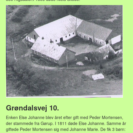
Grøndalsvej 10.
Enken Else Johanne blev året efter gift med Peder Mortensen,
der stammede fra Gørup. I 1811 døde Else Johanne. Samme år
giftede Peder Mortensen sig med Johanne Marie. De fik 3 børn: