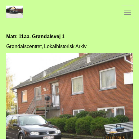
Toggl
navig
Matr. 11aa. Grøndalsvej 1
Grøndalscentret, Lokalhistorisk Arkiv