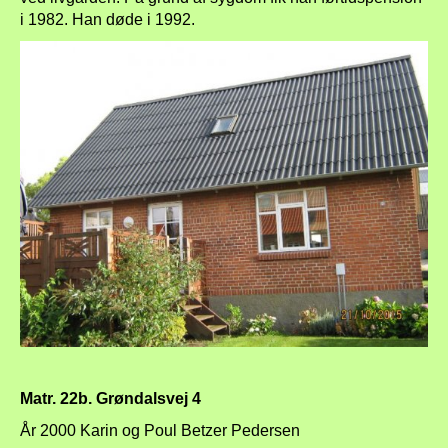
i 1982. Han døde i 1992.
Matr. 22b. Grøndalsvej 4
År 2000 Karin og Poul Betzer Pedersen