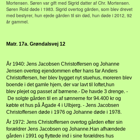
Mortensen. Søren var gift med Sigrid datter af Chr. Mortensen.
Søren Rold døde i 1983. Sigrid overtog gården, som blev drevet
med bestyrer, hun ejede gården til sin død, hun døde i 2012, 92
år gammel.
Matr. 17a. Grøndalsvej 12
År 1940: Jens Jacobsen Christoffersen og Johanne
Jensen overtog ejendommen efter hans far Anders
Christoffersen, her blev bygget nyt stuehus, moreren blev
boende i det gamle hjem, der var lavt til loftet,hun
blev plejet og passet af børnene.- De havde 3 drenge. -
De solgte gården til en af sønnerne for 94.400 kr og
købte et hus på Ågade 4 i Ulbjerg. - Jens Jacobsen
Christoffersen døde i 1976 og Johanne døde i 1978.
År 1972: Jens Christoffersen overtog gården efter sin
forældrer Jens Jacobsen og Johanne.Han afhændede
gården i 1991 og flyttede ind i sine forældres hus